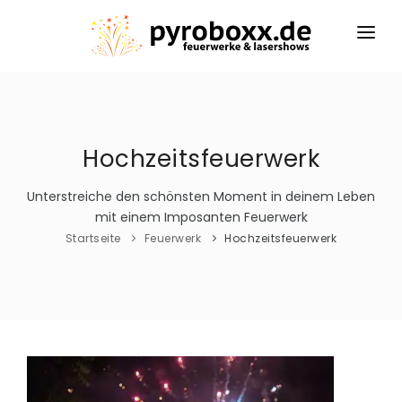
STARTSEITE
FEUERWERK
Hochzeitsfeuerwerk
LASERSHOW
SFX
Unterstreiche den schönsten Moment in deinem Leben
mit einem Imposanten Feuerwerk
ZÜNDSYSTEM
Startseite
Feuerwerk
Hochzeitsfeuerwerk
PYROWORKSHOP
FEUERWERK ANFRAGEN
96ch
32ch
KONTAKT
8ch